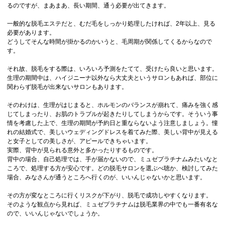
るのですが、まあまあ、長い期間、通う必要が出てきます。
一般的な脱毛エステだと、むだ毛をしっかり処理したければ、2年以上、見る
必要があります。
どうしてそんな時間が掛かるのかいうと、毛周期が関係してくるからなので
す。
それ故、脱毛をする際は、いろいろ予測をたてて、受けたら良いと思います。
生理の期間中は、ハイジニーナ以外なら大丈夫というサロンもあれば、部位に
関わらず脱毛が出来ないサロンもあります。
そのわけは、生理がはじまると、ホルモンのバランスが崩れて、痛みを強く感
じてしまったり、お肌のトラブルが起きたりしてしまうからです。そういう事
情を考慮した上で、生理の期間が予約日と重ならないよう注意しましょう。憧
れの結婚式で、美しいウェディングドレスを着てみた際、美しい背中が見える
と女子としての美しさが、アピールできちゃいます。
実際、背中が見られる意外と多かったりするものです。
背中の場合、自己処理では、手が届かないので、ミュゼプラチナムみたいなと
ころで、処理する方が安心です。どの脱毛サロンを選ぶべ聴か、検討してみた
場合、みなさんが通うところへ行くのが、いいんじゃないかと思います。
その方が変なところに行くリスクが下がり、脱毛で成功しやすくなります。
そのような観点から見れば、ミュゼプラチナムは脱毛業界の中でも一番有名な
ので、いいんじゃないでしょうか。