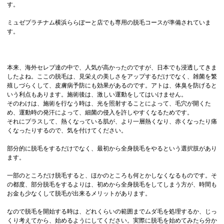
す。
ミュゼプラチナム横浜ららぽーと店でも専用の脱毛コースが準備されていま
す。
本来、海外セレブ達の中で、人気が高かったのですが、日本でも浸透してきま
したよね。ここの脱毛は、見栄えの美しさをアップするだけでなく、雑菌を繁
殖しづらくして、皮膚病予防にも効果があるのです。アトは、体臭を防げると
いう利点もあります。施術後は、激しい運動をしてはいけません。
そのわけは、施術を行なう時は、光を照射することによって、毛穴が開くた
め、運動時の発汗によって、細菌の侵入を許しやすくなるためです。
それにプラスして、熱くなっている肌が、より一層熱くなり、赤くなったり痛
くなったりするので、気を付けてください。
部分的に脱毛をするだけでなく、最初から全身脱毛をやるという選択肢があり
ます。
一部のところだけ脱毛すると、ほかのところも何とかしなくなるものです。そ
の都度、部分脱毛をするよりは、初めから全身脱毛をしてしまう方が、時間も
お金も少なくして脱毛が出来るメリットがあります。
なので脱毛を開始する時は、どれくらいの範囲までムダ毛を処理するか、じっ
くり考えてから、始めるようにしてください。実際に脱毛を始めてみたら分か