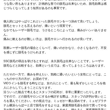
うな良い所もありますが、計画的な形での脱毛は出来ないため、脱毛効果は感
じづらくなってしまう短所があるのも事実です。
個人的にはやっぱりこれといった脱毛サロンを一つ決めて良いでしょう。
脱毛とセットとも言えるのが、痛いという現実です。
なかでもレーザー脱毛では、うけるところによっては、痛みがハンパありませ
ん。
痛みに耐えるのが難しい方は、脱毛サロンへ行かれるのが良いです。
医療レーザー脱毛の場合とくらべて、痛いのがかなり、小さくなるので、不安
を感じずに脱毛をうけられます。
SSC脱毛の弱点を挙げるとすれば、永久脱毛は出来ないことです。レーザー
脱毛などと比較すると、効果という点では、劣ってしまうところはあります。
ただその一方で、痛みを抑えたい、気軽に通いたいという女性にとっては、こ
っちのやり方の方が、お奨めです。
VIOラインを脱毛する時などは、女の人にとって、最も恥ずかしいところを他
人にさらしてしまうことになります。
沿ういった観点で考えるとスタッフの応対が、非常に重要だったりします。
ですので、どの脱毛サロンにするか検討する際は、スタッフの評判が良いとこ
ろを選んでください。その視点では、ミュゼが一番お奨めです。ミュゼプラチ
ナム横浜ららぽーと店で脱毛をするよりは、家庭用脱毛器を自分で買ってやる
方が利点が多いと感じる方もいるかもしれません。持ちろん、家庭用脱毛器に