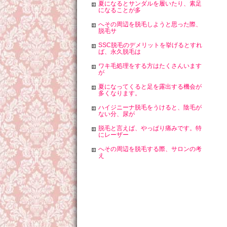
夏になるとサンダルを履いたり、素足
になることが多
へその周辺を脱毛しようと思った際、
脱毛サ
SSC脱毛のデメリットを挙げるとすれ
ば、永久脱毛は
ワキ毛処理をする方はたくさんいます
が
夏になってくると足を露出する機会が
多くなります。
ハイジニーナ脱毛をうけると、陰毛が
ない分、尿が
脱毛と言えば、やっぱり痛みです。特
にレーザー
へその周辺を脱毛する際、サロンの考
え