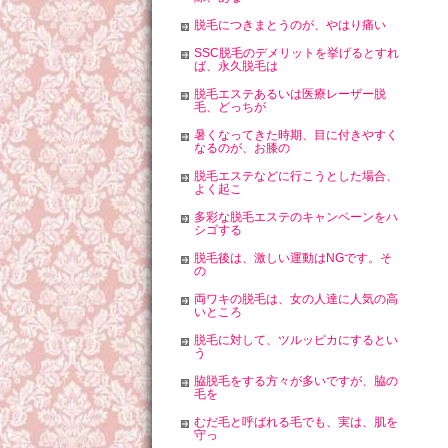
脱毛につきまとうのが、やはり痛い
SSC脱毛のデメリットを挙げるとすれ
ば、永久脱毛は
脱毛エステあるいは医療レーザー脱
毛、どっちが
暑くなってきた時期、目に付きやすく
なるのが、お膝の
脱毛エステなどに行こうとした場合、
よく起こ
多彩な脱毛エステのキャンペーンをハ
シゴする
脱毛後は、激しい運動はNGです。そ
の
両ワキの脱毛は、女の人達に人気の高
いところ
脱毛に対して、ツルッピカにするとい
う
脇脱毛をする方々が多いですが、脇の
毛を
むだ毛と呼ばれる毛でも、実は、肌を
守っ