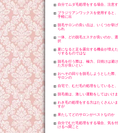
自分でムダ毛処理をする場合、注意す
ブラジリアンワックスを使用すると、
手軽に出
脱毛サロンの良い点は、いくつか挙げ
られ
一体、どの脱毛エステが良いのか、選
択
夏になると足を露出する機会が増えた
りするものではな
脱毛を行う際は、極力、日焼けは避け
た方が良いとい
おへその回りを脱毛しようとした際、
サロンの
自宅で、むだ毛の処理をしていると、
脱毛後は、激しい運動をしてはいけま
わき毛の処理をする方はたくさんいま
すが
果たしてどのサロンがベストなのか
自分でむだ毛処理をする場合、気を付
けるべ聞こと