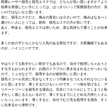
医療レーザー脱毛と脱毛エステでは、どちらが良い思いますか？より
効果を実感したい方にとっては、はっきりいって医療脱毛の方が、良
いのではないかと思います。
逆に、脱毛エステだと、痛みの度合いは小さいので、痛みはなるべく
避けたい人にとっては、絶対、脱毛エステの方が良いです。
あと、料金も、脱毛エステは安いため、楽な気持ちで通うことが出来
ます。
多くの女の子たちにかなり人気のある部位ですが、大変繊細でもある
のが、ハイジニーナです。
やはりとても恥ずかしい部分でもあるので、自分で処理しちゃおうと
する方もおられますが、お肌のトラブルに巻き込まれるとやっかいな
ので、ミュゼなどで、処理するのが絶対良いと思います。
脱毛イコール完全に毛をなくすという印象をもつ人もそれなりにいる
かと思いますが、薄くするだけもいいのです。一つ例を挙げると、デ
リケートゾーンを脱毛する場合は、完全にツルツルにしてしまうと恥
ずかしく感じる人もいるので、薄くするまでにとどめる方持たくさん
いらっしゃいます。薄くすると、自分でむだ毛を処理する場合、すぐ
に出来るから便利です。