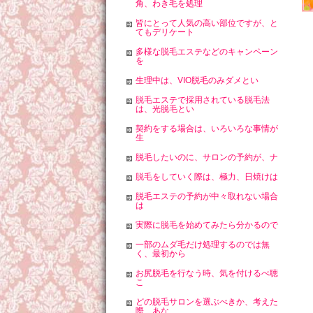
角、わき毛を処理
皆にとって人気の高い部位ですが、と
てもデリケート
多様な脱毛エステなどのキャンペーン
を
生理中は、VIO脱毛のみダメとい
脱毛エステで採用されている脱毛法
は、光脱毛とい
契約をする場合は、いろいろな事情が
生
脱毛したいのに、サロンの予約が、ナ
脱毛をしていく際は、極力、日焼けは
脱毛エステの予約が中々取れない場合
は
実際に脱毛を始めてみたら分かるので
一部のムダ毛だけ処理するのでは無
く、最初から
お尻脱毛を行なう時、気を付けるべ聴
こ
どの脱毛サロンを選ぶべきか、考えた
際、あな