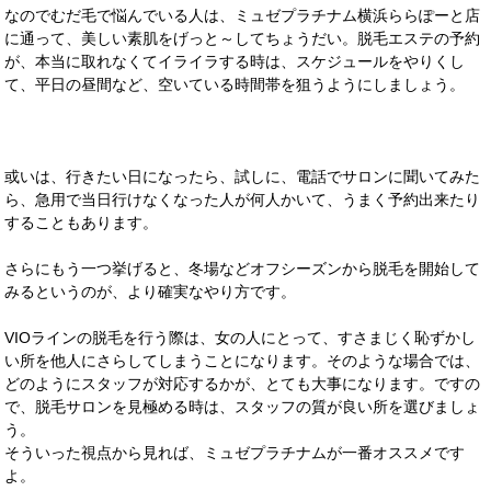
なのでむだ毛で悩んでいる人は、ミュゼプラチナム横浜ららぽーと店
に通って、美しい素肌をげっと～してちょうだい。脱毛エステの予約
が、本当に取れなくてイライラする時は、スケジュールをやりくし
て、平日の昼間など、空いている時間帯を狙うようにしましょう。
或いは、行きたい日になったら、試しに、電話でサロンに聞いてみた
ら、急用で当日行けなくなった人が何人かいて、うまく予約出来たり
することもあります。
さらにもう一つ挙げると、冬場などオフシーズンから脱毛を開始して
みるというのが、より確実なやり方です。
VIOラインの脱毛を行う際は、女の人にとって、すさまじく恥ずかし
い所を他人にさらしてしまうことになります。そのような場合では、
どのようにスタッフが対応するかが、とても大事になります。ですの
で、脱毛サロンを見極める時は、スタッフの質が良い所を選びましょ
う。
そういった視点から見れば、ミュゼプラチナムが一番オススメです
よ。