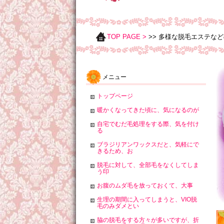
TOP PAGE >
>> 多様な脱毛エステな
メニュー
トップページ
暖かくなってきた頃に、気になるのが
自宅でむだ毛処理をする際、気を付け
る
ブラジリアンワックスだと、気軽にで
きるため、お
脱毛に対して、全部毛をなくしてしま
う印
お腹のムダ毛を放っておくて、大事
生理の期間に入ってしまうと、VIO脱
毛のみダメとい
脇の脱毛をする方々が多いですが、折