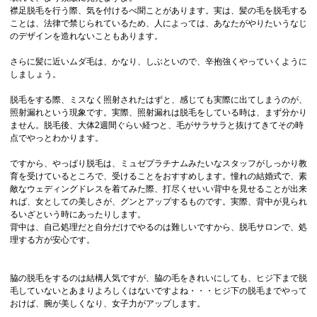
襟足脱毛を行う際、気を付けるべ聞ことがあります。実は、髪の毛を脱毛する
ことは、法律で禁じられているため、人によっては、あなたがやりたいうなじ
のデザインを造れないこともあります。
さらに髪に近いムダ毛は、かなり、しぶといので、辛抱強くやっていくように
しましょう。
脱毛をする際、ミスなく照射されたはずと、感じても実際に出てしまうのが、
照射漏れという現象です。実際、照射漏れは脱毛をしている時は、まず分かり
ません。脱毛後、大体2週間ぐらい経つと、毛がサラサラと抜けてきてその時
点でやっとわかります。
ですから、やっぱり脱毛は、ミュゼプラチナムみたいなスタッフがしっかり教
育を受けているところで、受けることをおすすめします。憧れの結婚式で、素
敵なウェディングドレスを着てみた際、打尽くせいい背中を見せることが出来
れば、女としての美しさが、グンとアップするものです。実際、背中が見られ
るいざという時にあったりします。
背中は、自己処理だと自分だけでやるのは難しいですから、脱毛サロンで、処
理する方が安心です。
脇の脱毛をするのは結構人気ですが、脇の毛をきれいにしても、ヒジ下まで脱
毛していないとあまりよろしくはないですよね・・・ヒジ下の脱毛までやって
おけば、腕が美しくなり、女子力がアップします。