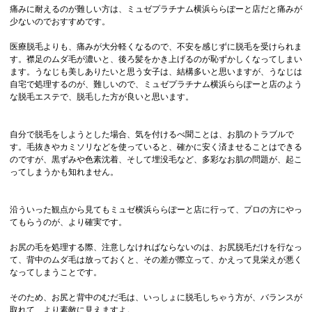
痛みに耐えるのが難しい方は、ミュゼプラチナム横浜ららぽーと店だと痛みが
少ないのでおすすめです。
医療脱毛よりも、痛みが大分軽くなるので、不安を感じずに脱毛を受けられま
す。襟足のムダ毛が濃いと、後ろ髪をかき上げるのが恥ずかしくなってしまい
ます。うなじも美しありたいと思う女子は、結構多いと思いますが、うなじは
自宅で処理するのが、難しいので、ミュゼプラチナム横浜ららぽーと店のよう
な脱毛エステで、脱毛した方が良いと思います。
自分で脱毛をしようとした場合、気を付けるべ聞ことは、お肌のトラブルで
す。毛抜きやカミソリなどを使っていると、確かに安く済ませることはできる
のですが、黒ずみや色素沈着、そして埋没毛など、多彩なお肌の問題が、起こ
ってしまうかも知れません。
沿ういった観点から見てもミュゼ横浜ららぽーと店に行って、プロの方にやっ
てもらうのが、より確実です。
お尻の毛を処理する際、注意しなければならないのは、お尻脱毛だけを行なっ
て、背中のムダ毛は放っておくと、その差が際立って、かえって見栄えが悪く
なってしまうことです。
そのため、お尻と背中のむだ毛は、いっしょに脱毛しちゃう方が、バランスが
取れて、より素敵に見えますよ。