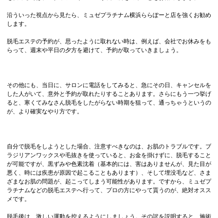
沿ういった視点から見たら、ミュゼプラチナム横浜ららぽーと店を強くお勧め
します。
脱毛エステの予約が、思ったように取れない時は、例えば、会社でお休みをも
らって、週末や平日の夕方を避けて、予約が取っていきましょう。
その他にも、当日に、サロンに電話をしてみると、急にその日、キャンセルを
した人がいて、意外と予約が取れたりすることあります。さらにもう一つ挙げ
ると、寒くてみなさん脱毛をしたがらない時期を狙って、通っちゃうというの
が、より確実なやり方です。
自分で脱毛をしようとした場合、注意すべきなのは、お肌のトラブルです。ブ
ラジリアンワックスや毛抜きを使っていると、お金を掛けずに、脱毛すること
が可能ですが、黒ずみや色素沈着（基本的には、害はありませんが、見た目が
悪く、時には疾患が原因で起こることもあります）、そして埋没毛など、さま
ざまなお肌の問題が、起こってしまう可能性があります。ですから、ミュゼプ
ラチナムなどの脱毛エステへ行って、プロの方にやって貰うのが、絶対オスス
メです。
脱毛後は、激しい運動を控えるようにしましょう。その訳を説明すると、施術