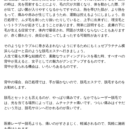
の時は、光を照射することにより、毛の穴が大聴くなり、体を動かした際、汗
が出て、ばい菌が入りやすくなるからですその上、熱を帯びた肌が、より熱を
もって、痛みや赤みが生じてしまうため、運動は控えるようにしましょう。自
己処理で、ムダ毛を剃ったり抜いたりしていると、上手に出来ずに、埋没毛と
いうトラブルが起きてしまうことがあります。簡単に説明すると、皮膚の下に
毛が生える症状です。体内で吸収され、問題が大聴くならないこともあります
が、赤く腫れたり、炎症が起こってしまったする可能性があります。
そのようなトラブルに巻き込まれないようにするためにもミュゼプラチナム横
浜ららぽーと店のような脱毛エステへ行きましょう。
人生で最も大事な結婚式で、素敵なウェディングドレスを着た時、すべすべの
背中が見えると、女子としての魅力がグンとアップするものです。
背中が見られる機会は、いろいろあるものです。
背中の場合、自己処理では、手が届かないので、脱毛エステで、脱毛するのを
お勧めします。
脱毛とセットとも言えるのが、やっぱり痛みです。なかでもレーザー脱毛で
は、光を当てる場所によっては、ムチャクチャ痛いです。つらい痛みはイヤだ
という方は、脱毛サロンへ行かれるのが良いです。
医療レーザー脱毛よりも、痛いのがすさまじく、軽減されるので、気軽に施術
を受けられます。