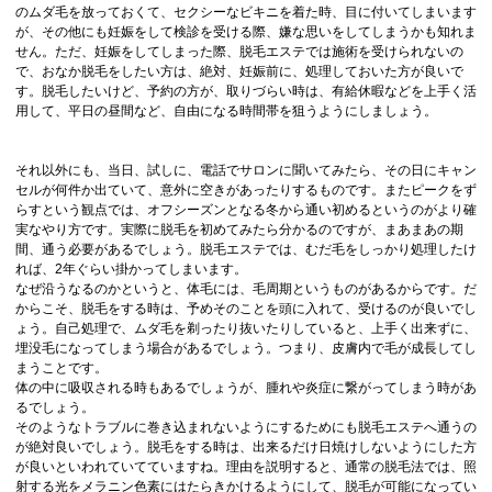
のムダ毛を放っておくて、セクシーなビキニを着た時、目に付いてしまいます
が、その他にも妊娠をして検診を受ける際、嫌な思いをしてしまうかも知れま
せん。ただ、妊娠をしてしまった際、脱毛エステでは施術を受けられないの
で、おなか脱毛をしたい方は、絶対、妊娠前に、処理しておいた方が良いで
す。脱毛したいけど、予約の方が、取りづらい時は、有給休暇などを上手く活
用して、平日の昼間など、自由になる時間帯を狙うようにしましょう。
それ以外にも、当日、試しに、電話でサロンに聞いてみたら、その日にキャン
セルが何件か出ていて、意外に空きがあったりするものです。またピークをず
らすという観点では、オフシーズンとなる冬から通い初めるというのがより確
実なやり方です。実際に脱毛を初めてみたら分かるのですが、まあまあの期
間、通う必要があるでしょう。脱毛エステでは、むだ毛をしっかり処理したけ
れば、2年ぐらい掛かってしまいます。
なぜ沿うなるのかというと、体毛には、毛周期というものがあるからです。だ
からこそ、脱毛をする時は、予めそのことを頭に入れて、受けるのが良いでし
ょう。自己処理で、ムダ毛を剃ったり抜いたりしていると、上手く出来ずに、
埋没毛になってしまう場合があるでしょう。つまり、皮膚内で毛が成長してし
まうことです。
体の中に吸収される時もあるでしょうが、腫れや炎症に繋がってしまう時があ
るでしょう。
そのようなトラブルに巻き込まれないようにするためにも脱毛エステへ通うの
が絶対良いでしょう。脱毛をする時は、出来るだけ日焼けしないようにした方
が良いといわれていてていますね。理由を説明すると、通常の脱毛法では、照
射する光をメラニン色素にはたらきかけるようにして、脱毛が可能になってい