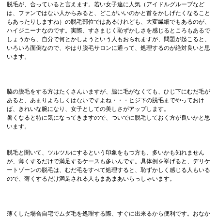
脱毛が、合っていると言えます。若い女子達に人気（アイドルグループなど
は、ファンではない人からみると、どこがいいのかと首をかしげたくなること
もあったりしますね）の脱毛部位ではあるけれども、大変繊細でもあるのが、
ハイジニーナなのです。実際、すさまじく恥ずかしさを感じるところもあるで
しょうから、自分で何とかしようという人もおられますが、問題が起こると、
いろいろ面倒なので、やはり脱毛サロンに通って、処理するのが絶対良いと思
います。
脇の脱毛をする方はたくさんいますが、脇に毛がなくても、ひじ下にむだ毛が
あると、あまりよろしくはないですよね・・・ヒジ下の脱毛までやっておけ
ば、きれいな腕になり、女子としての美しさがアップします。
暑くなると特に気になってきますので、ついでに脱毛しておく方が良いかと思
います。
脱毛と聞いて、ツルツルにするという印象をもつ方も、多いかも知れません
が、薄くするだけで満足するケースも多いんです。具体例を挙げると、デリケ
ートゾーンの脱毛は、むだ毛をすべて処理すると、恥ずかしく感じる人もいる
ので、薄くするだけ満足される人もまあまあいらっしゃいます。
薄くした場合自宅でムダ毛を処理する際、すぐに出来るから便利です。おなか